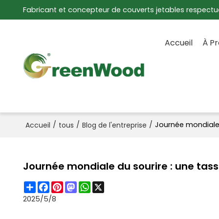
Fabricant et concepteur de couverts jetables respectu
Accueil
À P
/
/
/
Journée mondiale d
Accueil
tous
Blog de l'entreprise
Journée mondiale du sourire : une tasse
Share
Facebook
Pinterest
Mastodon
WhatsApp
X
2025/5/8