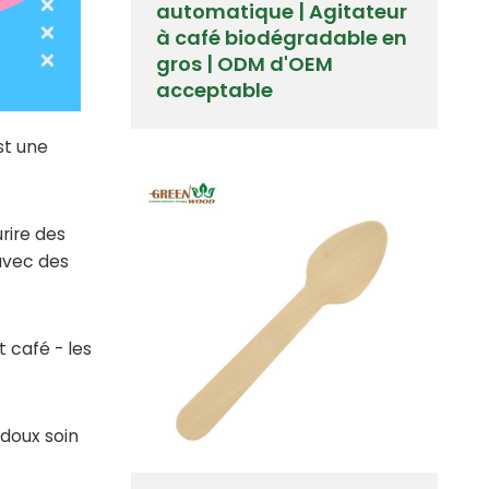
automatique | Agitateur
à café biodégradable en
gros | ODM d'OEM
acceptable
st une
rire des
avec des
 café - les
 doux soin