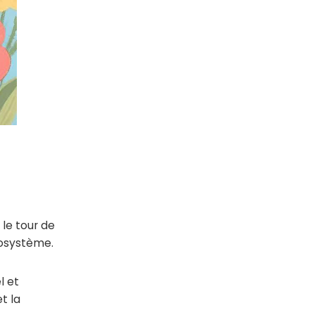
 le tour de
cosystème.
l et
t la