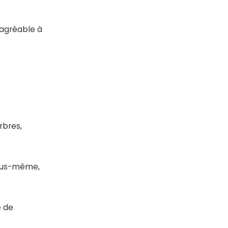
 agréable à
rbres,
vous-même,
e de