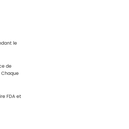
ndant le
rce de
. Chaque
ire FDA et