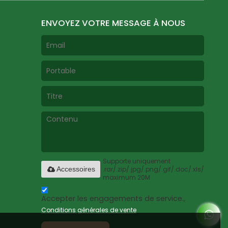
ENVOYEZ VOTRE MESSAGE À NOUS
Supporte uniquement
.rar/.zip/.jpg/.png/.gif/.doc/.xls/.pdf,
Accessoires
maximum 20M
Accepter les engagements de service.,
Conditions générales de vente