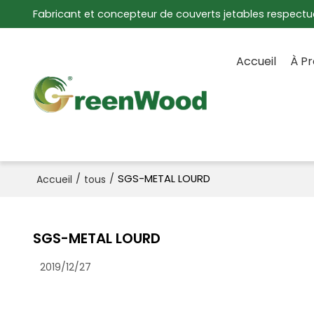
Fabricant et concepteur de couverts jetables respectu
Accueil
À P
/
/
SGS-METAL LOURD
Accueil
tous
SGS-METAL LOURD
2019/12/27