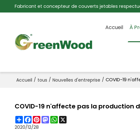
Fabricant et concepteur de couverts jetables respectu
Accueil
À P
/
/
/
COVID-19 n'aff
Accueil
tous
Nouvelles d'entreprise
COVID-19 n'affecte pas la production
Share
Facebook
Pinterest
Mastodon
WhatsApp
X
2020/12/28