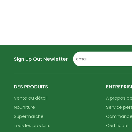
Sign Up Out Newletter
DES PRODUITS
ENTREPRIS
Vente au détail
À propos d
Nourriture
Service per
Supermarché
Command
Tous les produits
Certificats