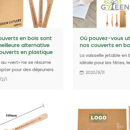
ouverts en bois sont
Où pouvez-vous uti
eilleure alternative
nos couverts en bo
ouverts en plastique
La vaisselle jetable en 
 au «vert» ne se résume
idéale pour les fêtes, l
opter pour des déjeuners
restaurants, les cafés, 
2020/9/11
C'est plus que de
à emporter, etc. La vais
/2/1
ter une salade saine. Vous
jetable en bois a les
 également envisager les
caractéristiques de pr
s que vous utilisez:
de l'environnement, d
z-vous de vrais couverts
et sans danger pour
iques ou des couverts en
l'environnement.
que habituels qui vont
ement à la poubelle après