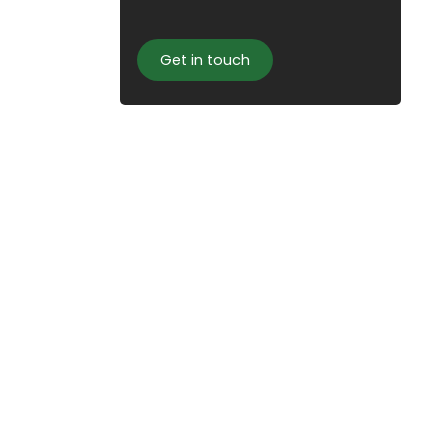
de bouleau
nt la
 de
Get in touch