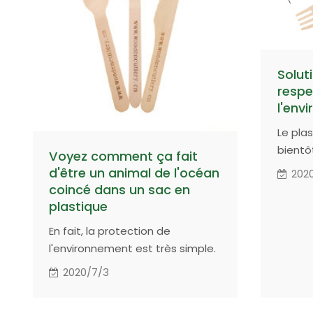
une seu
Solut
respe
l'env
Le pla
bientô
Voyez comment ça fait
Offrez
d'être un animal de l'océan
202
vos cl
coincé dans un sac en
Green
plastique
En fait, la protection de
l'environnement est très simple.
Chacun de nous peut être un
2020/7/3
gardien de la protection de
l'environnement!