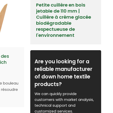
Petite cuillère en bois
jetable de 110 mm |
Cuillère à crème glacée
biodégradable
respectueuse de
l'environnement
 des
Are you looking for a
ich
reliable manufacturer
of down home textile
de bouleau
products?
e résoudre
We can quickly provide
ts
customers with market analysis,
cement
technical support and
que par
customized services.