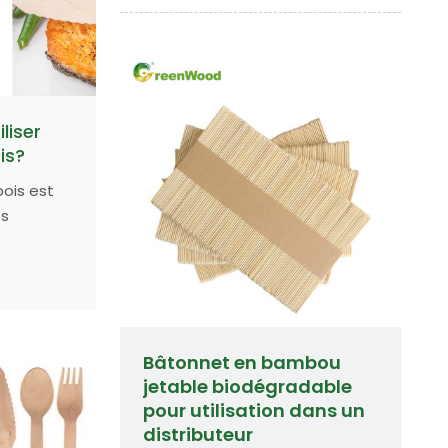
liser
is?
bois est
es
les plats
selle
otection
égradable
Bâtonnet en bambou
jetable biodégradable
pour utilisation dans un
distributeur