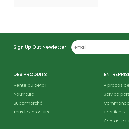
d'emballage écologiques de la
société, proposant des couverts
en bois, des pailles en papier et
d'autres emballages
respectueux du recyclage.
Sign Up Out Newletter
DES PRODUITS
ENTREPRIS
Vente au détail
À propos d
Nourriture
Service per
Supermarché
Command
Tous les produits
Certificats
Contactez-