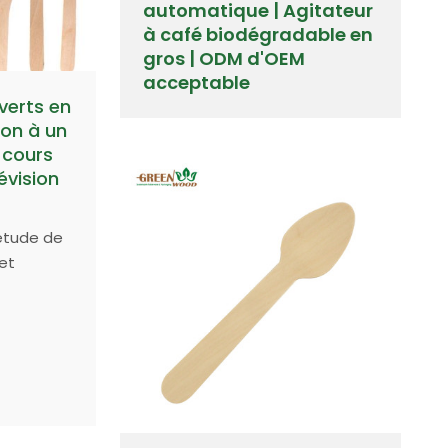
automatique | Agitateur
à café biodégradable en
gros | ODM d'OEM
acceptable
verts en
ion à un
 cours
évision
étude de
et
des
rend
 mondiale
on des
.