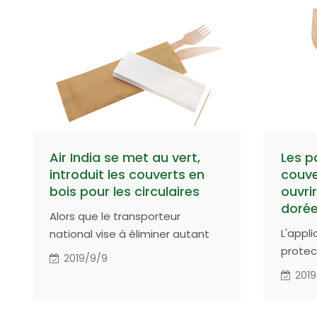
Air India se met au vert,
Les pa
introduit les couverts en
couve
bois pour les circulaires
ouvri
dorée
Alors que le transporteur
L'appl
national vise à éliminer autant
protec
que possible l'utilisation de
2019/9/9
ligneux
plastique, Air India Express et
2019
bénéfi
Alliance Air passeront
immédiatement au «sans