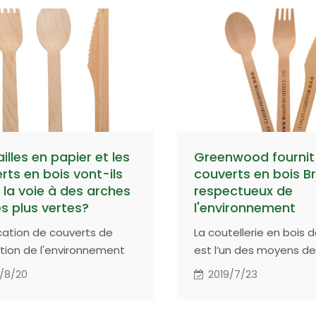
illes en papier et les
Greenwood fournit
rts en bois vont-ils
couverts en bois Br
r la voie à des arches
respectueux de
s plus vertes?
l'environnement
ication de couverts de
La coutellerie en bois 
tion de l'environnement
est l’un des moyens d
 produira un effet
le problème des déche
/8/20
2019/7/23
que sur la vie des gens.
plastiques. Le rempla
des couverts en plasti