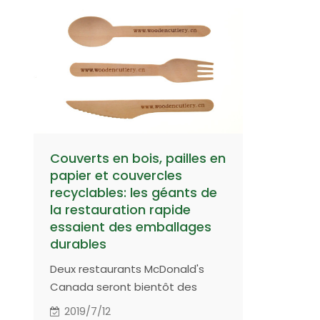
plastique». Toutefois, certains
des vols d'Air India continueront
à utiliser les produits en
plastique en raison de
problèmes opérationnels.
l'utilisation de couverts en bois
est une grande tendance.
Couverts en bois, pailles en
papier et couvercles
recyclables: les géants de
la restauration rapide
essaient des emballages
durables
Deux restaurants McDonald's
Canada seront bientôt des
bancs d'essai pour les initiatives
2019/7/12