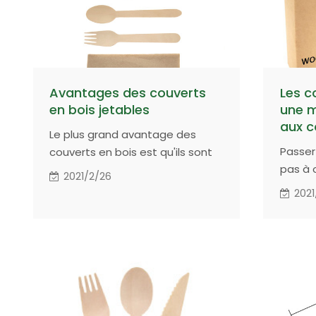
Avantages des couverts
Les c
en bois jetables
une m
aux c
Le plus grand avantage des
Passer
couverts en bois est qu'ils sont
pas à 
100% compostables. Vous
2021/2/26
verts. 
pouvez utiliser des couverts en
2021
grigno
bois jetables comme ressource
pouvez
compostable et aider
couvert
l'environnement.
utilise
écolog
plasti
direct