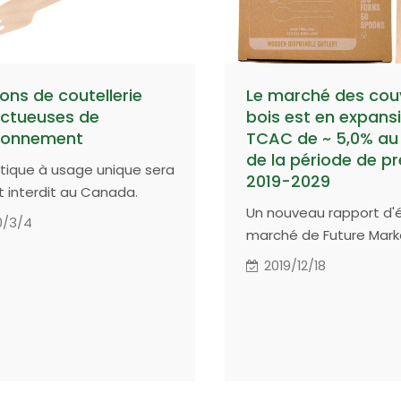
le utilisation?
ions de coutellerie
Le marché des cou
ctueuses de
bois est en expans
ironnement
TCAC de ~ 5,0% au
de la période de pr
stique à usage unique sera
2019-2029
t interdit au Canada.
Un nouveau rapport d'
 une solution écologique à
0/3/4
marché de Future Mark
ients avec des ustensiles
Insights sur le marché 
wood 100% compostables.
2019/12/18
couverts en bois comp
l'analyse de l'industrie
2014-2018 et l'évaluati
opportunités 2019-2029