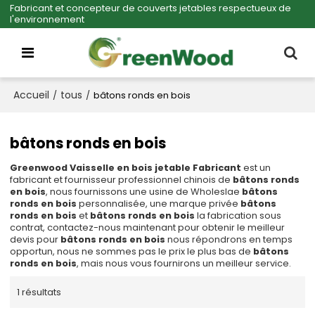
Fabricant et concepteur de couverts jetables respectueux de
l'environnement
Accueil
tous
/
/
bâtons ronds en bois
bâtons ronds en bois
Greenwood Vaisselle en bois jetable Fabricant
est un
fabricant et fournisseur professionnel chinois de
bâtons ronds
en bois
, nous fournissons une usine de Wholeslae
bâtons
ronds en bois
personnalisée, une marque privée
bâtons
ronds en bois
et
bâtons ronds en bois
la fabrication sous
contrat, contactez-nous maintenant pour obtenir le meilleur
devis pour
bâtons ronds en bois
nous répondrons en temps
opportun, nous ne sommes pas le prix le plus bas de
bâtons
ronds en bois
, mais nous vous fournirons un meilleur service.
1 résultats