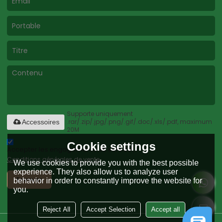
Supporte uniquement
.rar/.zip/.jpg/.png/.gif/.doc/.xls/.pdf, maximum
Accessoires
20M
Cookie settings
Accepter les engagements de service.,
Conditions générales de vente
We use cookies to provide you with the best possible
experience. They also allow us to analyze user
Envoyer
behavior in order to constantly improve the website for
you.
Reject All
Accept Selection
Accept all