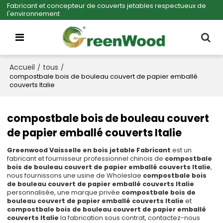
Fabricant et concepteur de couverts jetables respectueux de
l'environnement
Accueil
tous
/
/
compostbale bois de bouleau couvert de papier emballé
couverts Italie
compostbale bois de bouleau couvert
de papier emballé couverts Italie
Greenwood Vaisselle en bois jetable Fabricant
est un
fabricant et fournisseur professionnel chinois de
compostbale
bois de bouleau couvert de papier emballé couverts Italie
,
nous fournissons une usine de Wholeslae
compostbale bois
de bouleau couvert de papier emballé couverts Italie
personnalisée, une marque privée
compostbale bois de
bouleau couvert de papier emballé couverts Italie
et
compostbale bois de bouleau couvert de papier emballé
couverts Italie
la fabrication sous contrat, contactez-nous