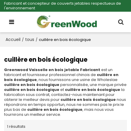
Fabricant et concepteur de couverts jetables respectueux de
l'environnement
Accueil
tous
/
/
cuillère en bois écologique
cuillère en bois écologique
Greenwood Vaisselle en bois jetable Fabricant
est un
fabricant et fournisseur professionnel chinois de
cuillère en
bois écologique
, nous fournissons une usine de Wholeslae
cuillère en bois écologique
personnalisée, une marque privée
cuillère en bois écologique
et
cuillère en bois écologique
la
fabrication sous contrat, contactez-nous maintenant pour
obtenir le meilleur devis pour
cuillère en bois écologique
nous
répondrons en temps opportun, nous ne sommes pas le prix le
plus bas de
cuillère en bois écologique
, mais nous vous
fournirons un meilleur service.
1 résultats