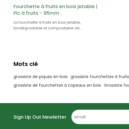
Fourchette à fruits en bois jetable |
Pic à fruits - 95mm
La fourchette à fruits en bois jetable,
biodégradable et compostable de
Greenwood est 100% naturelle et est en bois
de bouleau.
Mots clé
grossiste de piques en bois
grossiste fourchettes à fruits
grossiste de fourchettes à copeaux en bois
Grossiste fo
Sign Up Out Newletter