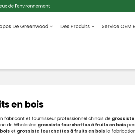
eux de l'environnement
ropos De Greenwood
Des Produits
Service OEM 
its en bois
n fabricant et fournisseur professionnel chinois de
grossiste
sine de Wholeslae
grossiste fourchettes à fruits en bois
per
 bois
et
grossiste fourchettes à fruits en bois
la fabricatio