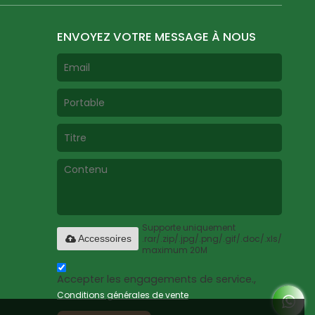
ENVOYEZ VOTRE MESSAGE À NOUS
Supporte uniquement
.rar/.zip/.jpg/.png/.gif/.doc/.xls/.pdf,
Accessoires
maximum 20M
Accepter les engagements de service.,
Conditions générales de vente