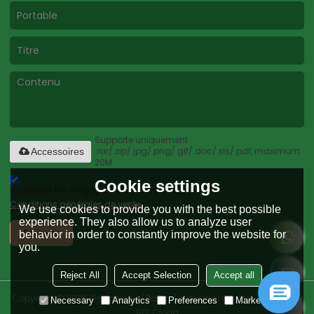
Supporte uniquement
.rar/.zip/.jpg/.png/.gif/.doc/.xls/.pdf, maximum
Accessoires
20M
Cookie settings
Accepter les engagements de service.,
Conditions générales de vente
We use cookies to provide you with the best possible
experience. They also allow us to analyze user
Envoyer
behavior in order to constantly improve the website for
you.
Reject All
Accept Selection
Accept all
Copyright © 2026
Greenwood (Dalian) Industrial Co., Ltd.
Support By
Necessary
Analytics
Preferences
Marketing
BEE Cloud