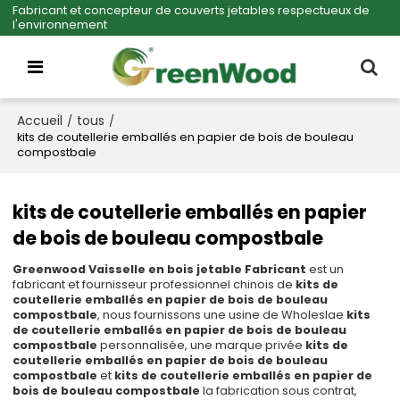
Fabricant et concepteur de couverts jetables respectueux de
l'environnement
Accueil
tous
/
/
kits de coutellerie emballés en papier de bois de bouleau
compostbale
kits de coutellerie emballés en papier
de bois de bouleau compostbale
Greenwood Vaisselle en bois jetable Fabricant
est un
fabricant et fournisseur professionnel chinois de
kits de
coutellerie emballés en papier de bois de bouleau
compostbale
, nous fournissons une usine de Wholeslae
kits
de coutellerie emballés en papier de bois de bouleau
compostbale
personnalisée, une marque privée
kits de
coutellerie emballés en papier de bois de bouleau
compostbale
et
kits de coutellerie emballés en papier de
bois de bouleau compostbale
la fabrication sous contrat,