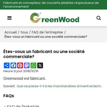
Fabricant et concepteur de couverts jetables respectueux de
l'environnement
Accueil
tous
FAQ de l'entreprise
/
/
/
Êtes-vous un fabricant ou une société commerciale?
Êtes-vous un fabricant ou une société
commerciale?
Share
Facebook
Pinterest
Mastodon
WhatsApp
X
Heure à jour:
2018/10/15
Greenwood est fabricant.
Suivant
Que se passe-t-il si les marchandises arrivent endommagées pendant le transport ?
FAQs
FAQ de l'industrie