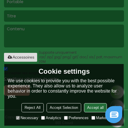
Supporte uniquement
.rar/.zip/.jpg/.png/.gif/.doc/.xls/.pdf, maximum
Accessoires
20M
Cookie settings
Accepter les engagements de service.,
Conditions générales de vente
We use cookies to provide you with the best possible
experience. They also allow us to analyze user
Envoyer
behavior in order to constantly improve the website for
you.
Reject All
Accept Selection
Accept all
Copyright © 2026
Greenwood (Dalian) Industrial Co., Ltd.
Support By
Necessary
Analytics
Preferences
Marketing
BEE Cloud