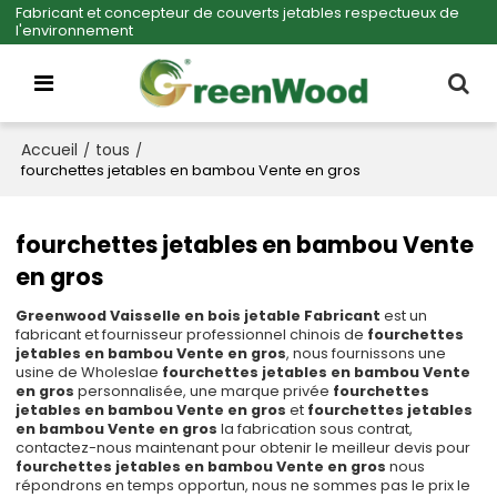
Fabricant et concepteur de couverts jetables respectueux de
l'environnement
Accueil
tous
/
/
fourchettes jetables en bambou Vente en gros
fourchettes jetables en bambou Vente
en gros
Greenwood Vaisselle en bois jetable Fabricant
est un
fabricant et fournisseur professionnel chinois de
fourchettes
jetables en bambou Vente en gros
, nous fournissons une
usine de Wholeslae
fourchettes jetables en bambou Vente
en gros
personnalisée, une marque privée
fourchettes
jetables en bambou Vente en gros
et
fourchettes jetables
en bambou Vente en gros
la fabrication sous contrat,
contactez-nous maintenant pour obtenir le meilleur devis pour
fourchettes jetables en bambou Vente en gros
nous
répondrons en temps opportun, nous ne sommes pas le prix le