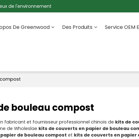
eux de l'environnement
ropos De Greenwood
Des Produits
Service OEM 
u compost
r de bouleau compost
n fabricant et fournisseur professionnel chinois de
kits de c
sine de Wholeslae
kits de couverts en papier de bouleau c
n papier de bouleau compost
et
kits de couverts en papier