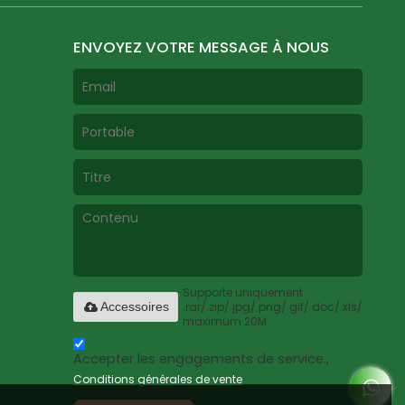
ENVOYEZ VOTRE MESSAGE À NOUS
Supporte uniquement
.rar/.zip/.jpg/.png/.gif/.doc/.xls/.pdf,
Accessoires
maximum 20M
Accepter les engagements de service.,
Conditions générales de vente