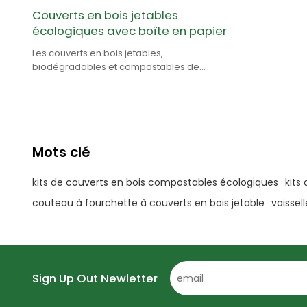
Couverts en bois jetables
écologiques avec boîte en papier
Les couverts en bois jetables,
biodégradables et compostables de
Greenwood sont 100% naturels et sont en bois
de bouleau.
Mots clé
kits de couverts en bois compostables écologiques
kits
couteau à fourchette à couverts en bois jetable
vaissel
Sign Up Out Newletter