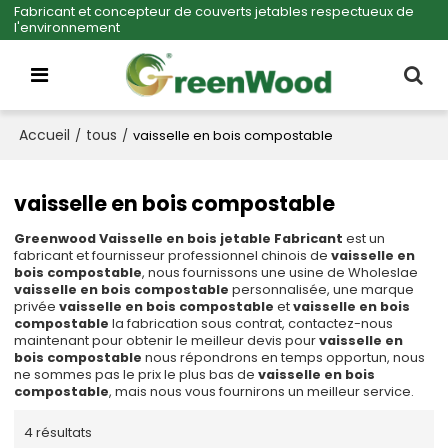
Fabricant et concepteur de couverts jetables respectueux de
l'environnement
Accueil
tous
/
/
vaisselle en bois compostable
vaisselle en bois compostable
Greenwood Vaisselle en bois jetable Fabricant
est un
fabricant et fournisseur professionnel chinois de
vaisselle en
bois compostable
, nous fournissons une usine de Wholeslae
vaisselle en bois compostable
personnalisée, une marque
privée
vaisselle en bois compostable
et
vaisselle en bois
compostable
la fabrication sous contrat, contactez-nous
maintenant pour obtenir le meilleur devis pour
vaisselle en
bois compostable
nous répondrons en temps opportun, nous
ne sommes pas le prix le plus bas de
vaisselle en bois
compostable
, mais nous vous fournirons un meilleur service.
4 résultats